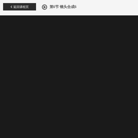
返回课程页
第6节 镜头合成6