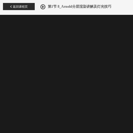
返回课程页
第1节 8_Arnold分层渲染讲解及灯光技巧