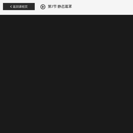
返回课程页
第3节 静态遮罩