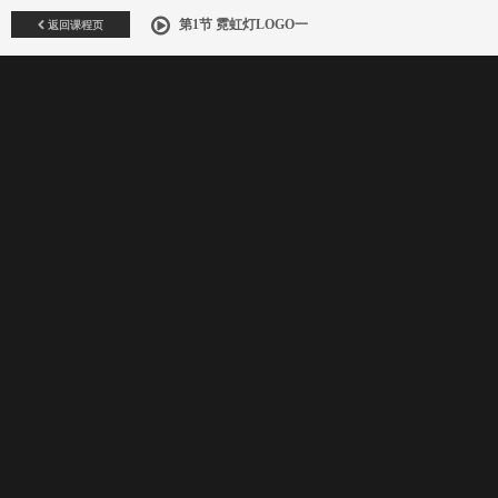
返回课程页
第1节 霓虹灯LOGO一