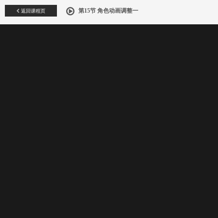
返回课程页
第15节 角色动画调整一