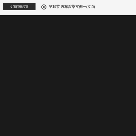
返回课程页
第19节 汽车渲染实例一(R15)