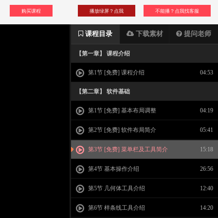
购买课程
播放绿屏？点我
不能播？点我找客服
课程目录
下载素材
提问老师
【第一章】 课程介绍
第1节 [免费] 课程介绍
04:53
【第二章】 软件基础
第1节 [免费] 基本布局调整
04:19
第2节 [免费] 软件布局简介
05:41
第3节 [免费] 菜单栏及工具简介
15:18
第4节 基本操作介绍
26:56
第5节 几何体工具介绍
12:40
第6节 样条线工具介绍
14:20