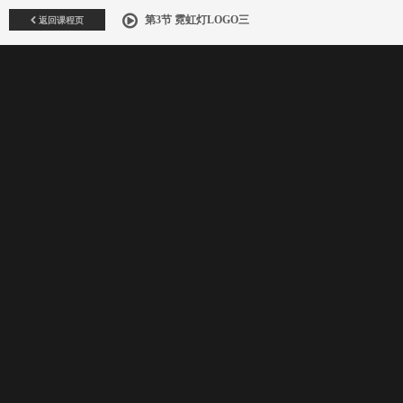
返回课程页
第3节 霓虹灯LOGO三