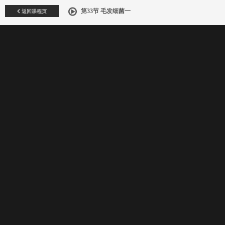
返回课程页
第33节 毛发细菌一