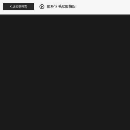
返回课程页
第36节 毛发细菌四