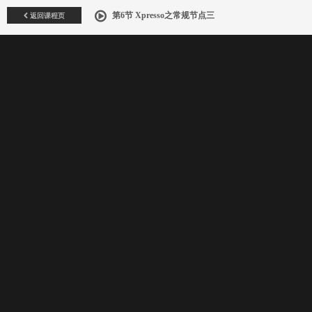
返回课程页
第6节 Xpresso之常规节点三