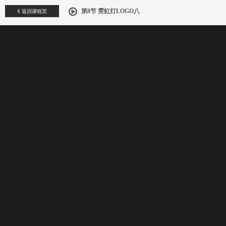
返回课程页
第8节 霓虹灯LOGO八