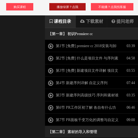
购买课程
播放绿屏？点我
不能播？点我找客服
课程目录
下载素材
提问老师
【第一章】 初识Premiere cc
第1节 [免费] premiere cc 2018安装与卸
03:39
载
第2节 [免费] 什么是项目文件 与序列素
04:58
材关系
第3节 [免费] 新建项目文件详解 项目文
03:55
件修改
第4节 新建序列详解 自定义序列
07:44
第5节 新建序列高级技巧 序列和素材谁
03:35
说了算
第6节 PR工作区初了解 各自有什么功
06:46
能
第7节 PR面板千变万化的调整与自定义
09:00
【第二章】 素材的导入和管理