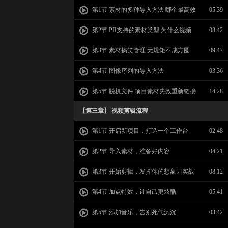
第1节 素材的多种导入方法 哪个最高效
05:39
第2节 PR支持的素材类型 为什么视频
08:42
导入失败
第3节 素材搞笑管理 无规矩不成方圆
09:47
第4节 图像序列的导入方法
03:36
第5节 脱机文件 项目素材失效重新链接
14:28
【第三章】 视频剪辑流程
第1节 开启新项目，打造一个工作台
02:48
第2节 导入素材，准备好内容
04:21
第3节 开始剪辑，发挥你的想象力实战
08:12
第4节 加点特效，让自己更炫酷
05:41
第5节 添加音乐，告别死气沉沉
03:42