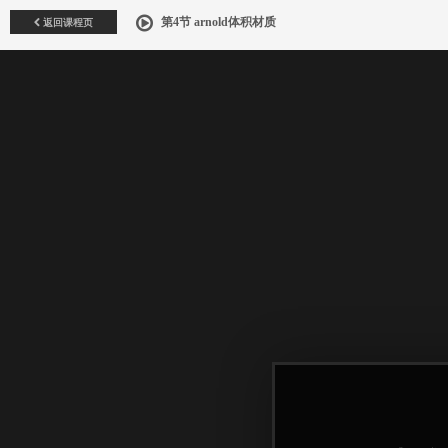
返回课程页
第4节 arnold体积材质