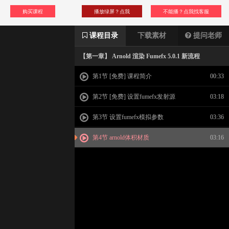
购买课程
播放绿屏？点我
不能播？点我找客服
课程目录
下载素材
提问老师
【第一章】 Arnold 渲染 Fumefx 5.0.1 新流程
第1节 [免费] 课程简介
00:33
第2节 [免费] 设置fumefx发射源
03:18
第3节 设置fumefx模拟参数
03:36
第4节 arnold体积材质
03:16