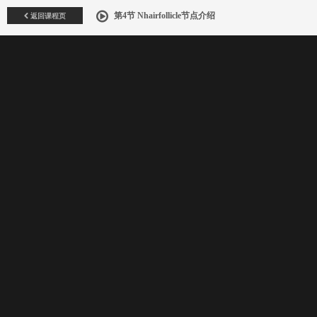
返回课程页
第4节 Nhairfollicle节点介绍