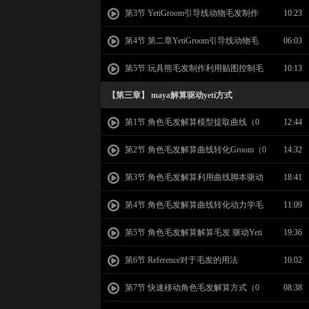
方式（生成Groom引导线01）
第3节 YetiGroom引导线动物毛发制作
10:23
方式（生成Yeti毛发02）
第4节 第二章YetiGroom引导线动物毛
06:03
发制作方式（渲染03）
第5节 玩具熊毛发制作利用贴图控制毛
10:13
发生长区域
【第三章】 maya解算驱动yeti方式
第1节 角色毛发解算模型提取曲线（0
12:44
1）
第2节 角色毛发解算曲线转化Groom（0
14:32
2）
第3节 角色毛发解算利用曲线脚本驱动
18:41
Yeti毛发（03）
第4节 角色毛发解算曲线转化动力学毛
11:09
发（04）
第5节 角色毛发解算解算毛发 驱动Yeti
19:36
（05）
第6节 Reference对于毛发的用法
10:02
第7节 快速移动角色毛发解算方式（0
08:38