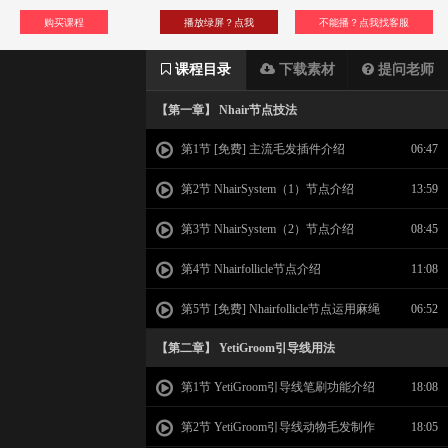
购买课程
播放绿屏？点我
不能播？点我找客服
课程目录
下载素材
提问老师
【第一章】 Nhair节点技法
第1节 [免费] 主流毛发插件介绍
06:47
第2节 NhairSystem（1）节点介绍
13:59
第3节 NhairSystem（2）节点介绍
08:45
第4节 Nhairfollicle节点介绍
11:08
第5节 [免费] Nhairfollicle节点运用麻绳
06:52
的制作
【第二章】 YetiGroom引导线用法
第1节 YetiGroom引导线笔刷功能介绍
18:08
第2节 YetiGroom引导线动物毛发制作
18:05