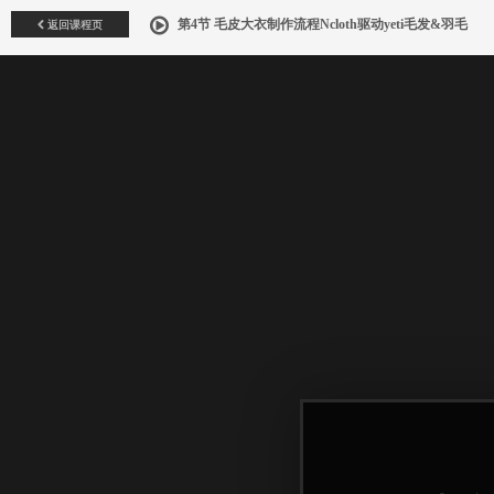
返回课程页
第4节 毛皮大衣制作流程Ncloth驱动yeti毛发&羽毛