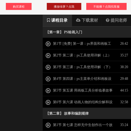
购买课程
播放绿屏？点我
不能播？点我找客服
课程目录
下载素材
提问老师
【第一章】 PS绘画入门
第1节 [免费] 第一课：ps界面和画板工
26:42
具
第2节 第二课：ps工具使用详解（上）
35:27
第3节 第三课：ps工具使用详解 （下）
38:20
第4节 第四课：ps主菜单介绍和画板设
29:48
置详解
第5节 第五课 用画板工具分析临摹故事
44:15
版
第6节 第六课 动画人物的结构分解和设
32:58
计
【第二章】 故事和编剧规律
第1节 第七课 怎样无中生创作出一个故
35:24