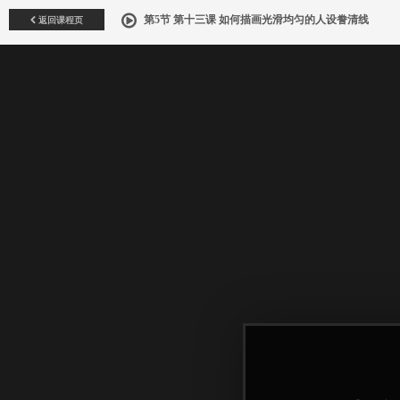
返回课程页
第5节 第十三课 如何描画光滑均匀的人设誊清线