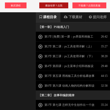
购买课程
播放绿屏？点我
不能播？点我找客服
课程目录
下载素材
提问老师
【第一章】 PS绘画入门
第1节 [免费] 第一课：ps界面和画板工
26:42
具
第2节 第二课：ps工具使用详解（上）
35:27
第3节 第三课：ps工具使用详解 （下）
38:20
第4节 第四课：ps主菜单介绍和画板设
29:48
置详解
第5节 第五课 用画板工具分析临摹故事
44:15
版
第6节 第六课 动画人物的结构分解和设
32:58
计
【第二章】 故事和编剧规律
第1节 第七课 怎样无中生创作出一个故
35:24