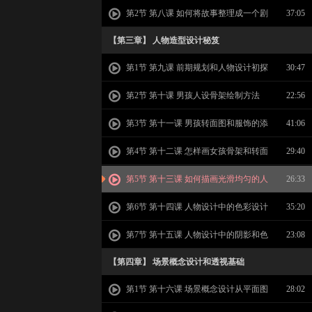
事
第2节 第八课 如何将故事整理成一个剧
37:05
本
【第三章】 人物造型设计秘笈
第1节 第九课 前期规划和人物设计初探
30:47
第2节 第十课 男孩人设骨架绘制方法
22:56
第3节 第十一课 男孩转面图和服饰的添
41:06
加
第4节 第十二课 怎样画女孩骨架和转面
29:40
图
第5节 第十三课 如何描画光滑均匀的人
26:33
设誊清线
第6节 第十四课 人物设计中的色彩设计
35:20
和指定
第7节 第十五课 人物设计中的阴影和色
23:08
线处理
【第四章】 场景概念设计和透视基础
第1节 第十六课 场景概念设计从平面图
28:02