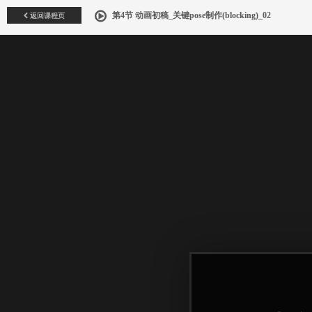
返回课程页
第4节 动画初稿_关键pose制作(blocking)_02