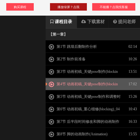
购买课程
播放绿屏？点我
不能播？点我找客服
课程目录
下载素材
提问老师
【第一章】
第1节 跳墙后翻制作分析
02:14
第2节 制作前准备
10:26
第3节 动画初稿_关键pose制作(blockin
13:51
g)_01
第4节 动画初稿_关键pose制作(blockin
17:02
g)_02
第5节 动画初稿_关键pose制作和调整时
15:26
间(blocking)_03
第6节 动画初稿_重心细修(blocking)_04
10:43
第7节 后半段时间修改和脚的动画制作
16:33
(Animation)
第8节 脚的动画制作(Animation)
15:55