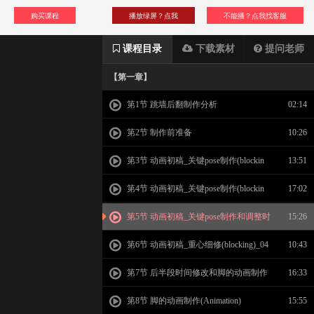
购买课程
播放绿屏？点我
不能播？点我找客服
课程目录
下载素材
提问老师
【第一章】
第1节 跳墙后翻制作分析
02:14
第2节 制作前准备
10:26
第3节 动画初稿_关键pose制作(blockin
13:51
g)_01
第4节 动画初稿_关键pose制作(blockin
17:02
g)_02
第5节 动画初稿_关键pose制作和调整时
15:26
间(blocking)_03
第6节 动画初稿_重心细修(blocking)_04
10:43
第7节 后半段时间修改和脚的动画制作
16:33
(Animation)
第8节 脚的动画制作(Animation)
15:55