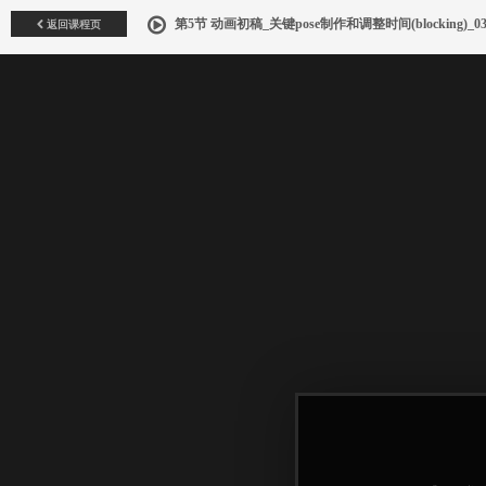
返回课程页
第5节 动画初稿_关键pose制作和调整时间(blocking)_0