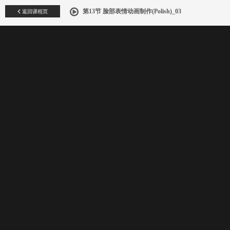
返回课程页
第13节 脸部表情动画制作(Polish)_03