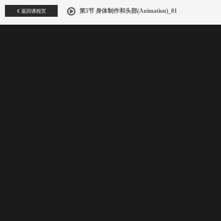
返回课程页
第5节 身体制作和头部(Animation)_01