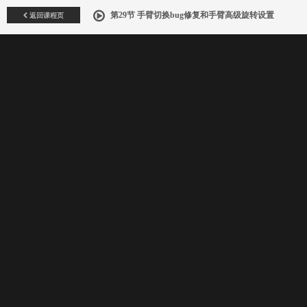
返回课程页
第29节 手臂切换bug修复和手臂高级旋转设置