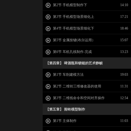
第2节 手机模型制作下
14:10
第3节 手机模型场景细化上
17:21
第4节 手机模型场景细化下
18:46
第5节 金属按键(布尔运用）
15:07
第6节 耳机孔线制作-完成
13:23
【第四章】 啤酒瓶和锁链的艺术静帧
第1节 车削建模方法
19:03
第2节 二维转三维修改器的使用
11:31
第3节 二维线命令和空间对齐操作
12:54
【第五章】 闹铃模型制作
第1节 主体制作
11:03