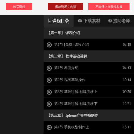
购买课程
播放绿屏？点我
不能播？点我找客服
课程目录
下载素材
提问老师
【第一章】 课程介绍
第1节 [免费] 课程介绍
03:18
【第二章】 软件基础讲解
第1节 界面介绍
04:13
第2节 视图基础操作
19:14
第3节 基础讲解-创建面板上
09:50
第4节 基础讲解-创建面板下
12:21
【第三章】 Iphone广告静帧制作
第1节 手机模型制作上
16:11