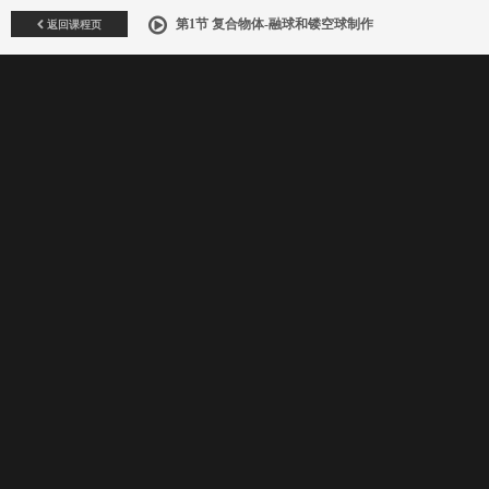
返回课程页
第1节 复合物体-融球和镂空球制作