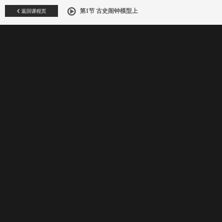
返回课程页
第1节 古史闹钟模型上