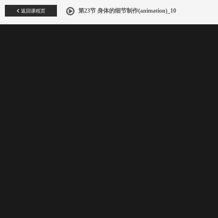
返回课程页
第23节 身体的细节制作(animation)_10