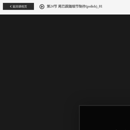
返回课程页
第24节 尾巴跟随细节制作(polish)_01