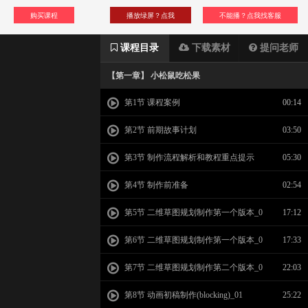
购买课程
播放绿屏？点我
不能播？点我找客服
课程目录
下载素材
提问老师
【第一章】 小松鼠吃松果
第1节 课程案例
00:14
第2节 前期故事计划
03:50
第3节 制作流程解析和教程重点提示
05:30
第4节 制作前准备
02:54
第5节 二维草图规划制作第一个版本_0
17:12
1
第6节 二维草图规划制作第一个版本_0
17:33
2
第7节 二维草图规划制作第二个版本_0
22:03
1
第8节 动画初稿制作(blocking)_01
25:22