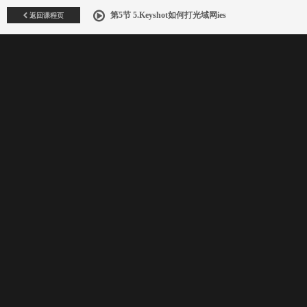
返回课程页
第5节 5.Keyshot如何打光域网ies