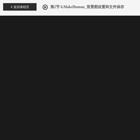
返回课程页
第2节 6.MakeHuman_背景图设置和文件保存