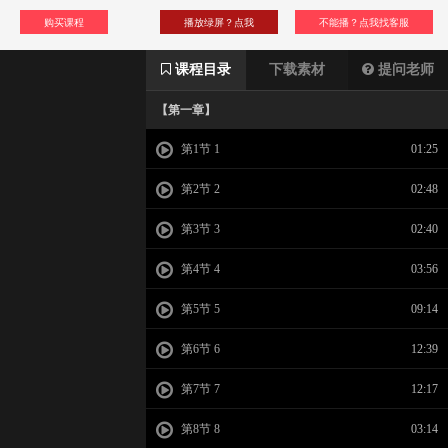
购买课程
播放绿屏？点我
不能播？点我找客服
课程目录
下载素材
提问老师
【第一章】
第1节 1
01:25
第2节 2
02:48
第3节 3
02:40
第4节 4
03:56
第5节 5
09:14
第6节 6
12:39
第7节 7
12:17
第8节 8
03:14