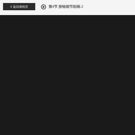
返回课程页
第4节 按钮细节刻画-2