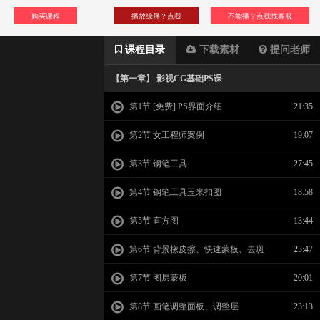
购买课程
播放绿屏？点我
不能播？点我找客服
课程目录
下载素材
提问老师
【第一章】 影视CG基础PS课
第1节 [免费] PS界面介绍
21:35
第2节 女工程师案例
19:07
第3节 钢笔工具
27:45
第4节 钢笔工具玉米扣图
18:58
第5节 直方图
13:44
第6节 背景橡皮擦、快速蒙板、去斑
23:47
第7节 图层蒙板
20:01
第8节 画笔调整面板、调整层.
23:13