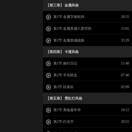
【第三章】 金属风格
第1节 金属字体吃鸡
28:55
第2节 金属质感八度空间
15:01
第3节 金属质感战狼
35:29
【第四章】 卡通风格
第1节 旅行日记
11:46
第2节 半岛铁盒
07:40
第3节 好喜欢
02:09
【第五章】 霓虹灯风格
第1节 美妆嘉年华
10:12
第2节 灯光字
20:51