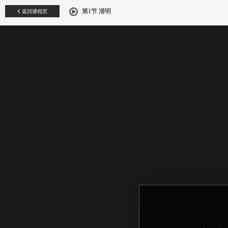
返回课程页
第1节 清明