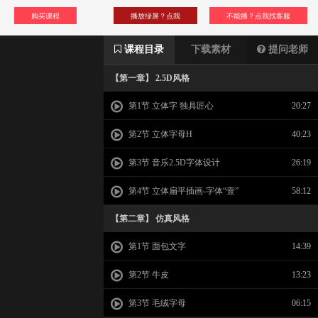
购买课程
播放绿屏？点我
不能播？点我找客服
课程目录
下载素材
提问老师
【第一章】 2.5D风格
第1节 立体字 独具匠心
20:27
第2节 立体字母H
40:23
第3节 音乐2.5D字体设计
26:19
第4节 立体扁平插画-字体“壹”
58:12
【第二章】 仿真风格
第1节 面包文字
14:39
第2节 牛皮
13:23
第3节 毛绒字母
06:15