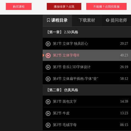
购买课程
播放绿屏？点我
不能播？点我找客服
课程目录
下载素材
提问老师
【第一章】 2.5D风格
第1节 立体字 独具匠心
20:27
第2节 立体字母H
40:23
第3节 音乐2.5D字体设计
26:19
第4节 立体扁平插画-字体“壹”
58:12
【第二章】 仿真风格
第1节 面包文字
14:39
第2节 牛皮
13:23
第3节 毛绒字母
06:15