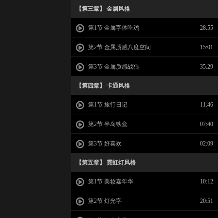
【第三章】 金属风格
第1节 金属字体吃鸡
28:55
第2节 金属质感八度空间
15:01
第3节 金属质感战狼
35:29
【第四章】 卡通风格
第1节 旅行日记
11:46
第2节 半岛铁盒
07:40
第3节 好喜欢
02:09
【第五章】 霓虹灯风格
第1节 美妆嘉年华
10:12
第2节 灯光字
20:51