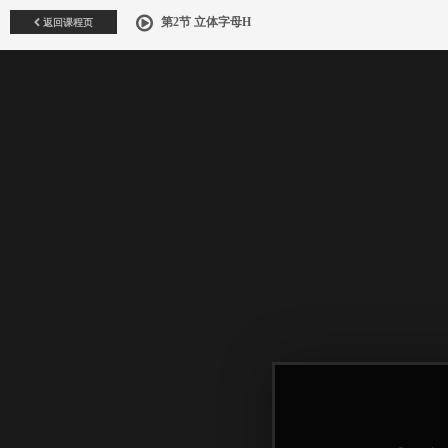
返回课程页
第2节 立体字母H