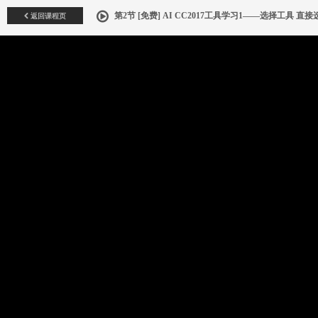
返回课程页
第2节 [免费] AI CC2017工具学习1——选择工具 直