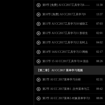
变换工具 旋转 缩放 自由变换等
第9节 [免费] AI CC2017工具学习8——
11:30
图形填充描边设置 渐变色设置学习
第10节 [免费] AI CC2017工具学习9
13:37
——图形属性学习 宽高描边 对齐分布等
第11节 AI CC2017工具学习10 辅助工
07:03
具-吸管 度量 切片 画板工具 放大镜 手形学
第12节 AI CC2017工具学习11 形状生
02:01
习
成工具
第13节 AI CC2017工具学习12 实时上
04:02
色工具，实时上色选择工具
第14节 14AI CC2017工具学习13 网格
02:17
工具
第15节 15 AI CC2017工具学习14 混合
08:26
工具和工具学习总结
【第二章】 AI CC2017 菜单学习视频
第1节 AI CC 2017菜单学习分析
02:31
第2节 AI CC 2017菜单1 -文件菜单与工
09:42
具菜单
第3节 AI CC 2017菜单2-对象菜单学习1
08:06