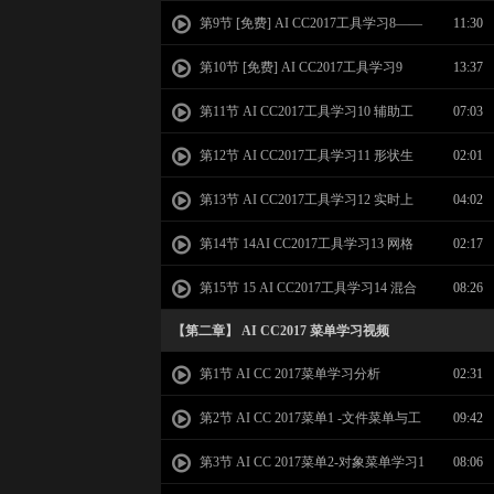
变换工具 旋转 缩放 自由变换等
第9节 [免费] AI CC2017工具学习8——
11:30
图形填充描边设置 渐变色设置学习
第10节 [免费] AI CC2017工具学习9
13:37
——图形属性学习 宽高描边 对齐分布等
第11节 AI CC2017工具学习10 辅助工
07:03
具-吸管 度量 切片 画板工具 放大镜 手形学
第12节 AI CC2017工具学习11 形状生
02:01
习
成工具
第13节 AI CC2017工具学习12 实时上
04:02
色工具，实时上色选择工具
第14节 14AI CC2017工具学习13 网格
02:17
工具
第15节 15 AI CC2017工具学习14 混合
08:26
工具和工具学习总结
【第二章】 AI CC2017 菜单学习视频
第1节 AI CC 2017菜单学习分析
02:31
第2节 AI CC 2017菜单1 -文件菜单与工
09:42
具菜单
第3节 AI CC 2017菜单2-对象菜单学习1
08:06