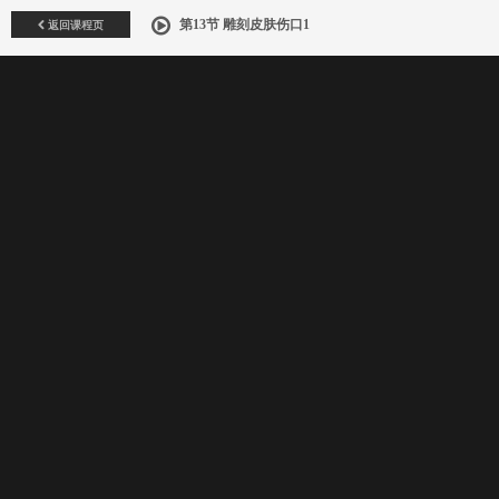
返回课程页
第13节 雕刻皮肤伤口1