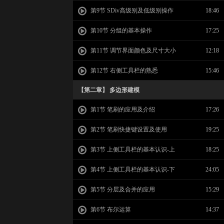
第9节 SDiv高级别及低级别操作
18:46
第10节 分组的基本操作
17:25
第11节 调节界面颜色及尺寸大小
12:18
第12节 右侧工具栏的熟悉
15:46
【第二章】 多边形建模
第1节 笔刷的应用及介绍
17:26
第2节 笔刷快捷键设置及使用
19:25
第3节 上侧工具栏的基本认识-上
18:25
第4节 上侧工具栏的基本认识-下
24:05
第5节 分层及合并的应用
15:29
第6节 布尔运算
14:37