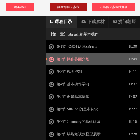
购买课程
播放绿屏？点我
不能播？点我找客服
课程目录
下载素材
提问老师
【第一章】 zbrush的基本操作
第1节 [免费] 认识ZBrush
19:30
第2节 操作界面介绍
17:49
第3节 视图控制
16:11
第4节 基本操作学习
11:37
第5节 创建基本物体
17:02
第6节 SubTool的基本认识
19:27
第7节 Geometry的基础认识
19:16
第8节 烘焙短视频模型展示
13:28