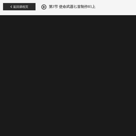
返回课程页
第3节 使命武器匕首制作03上