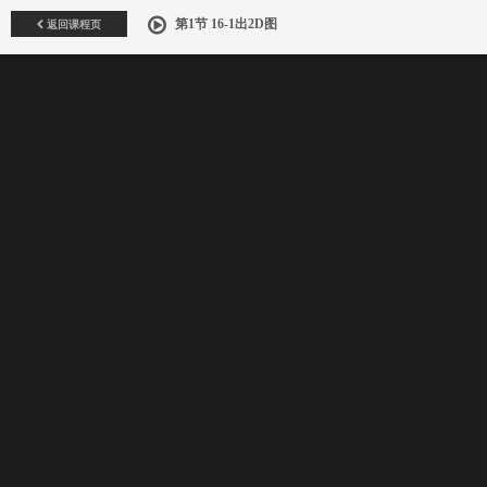
返回课程页
第1节 16-1出2D图