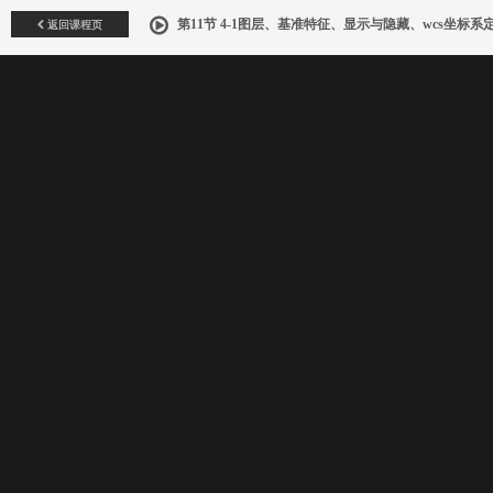
返回课程页
第11节 4-1图层、基准特征、显示与隐藏、wcs坐标系