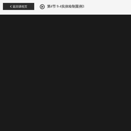
返回课程页
第4节 9-4实体绘制案例3