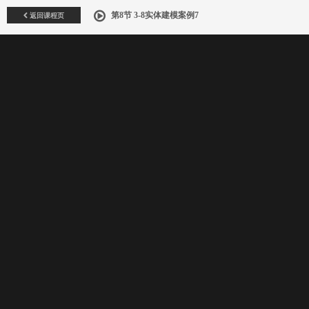
返回课程页
第8节 3-8实体建模案例7