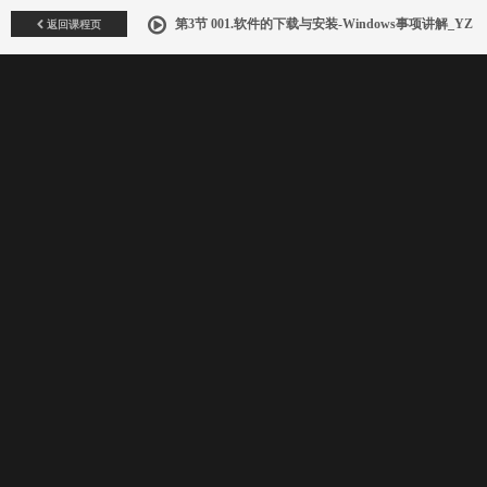
返回课程页
第3节 001.软件的下载与安装-Windows事项讲解_YZ