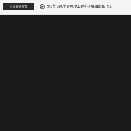
返回课程页
第6节 020.学会整理工程和子视图面板_YZ