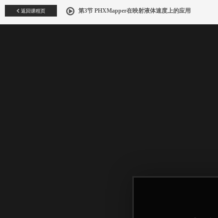
返回课程页
第3节 PHXMapper在映射液体速度上的应用