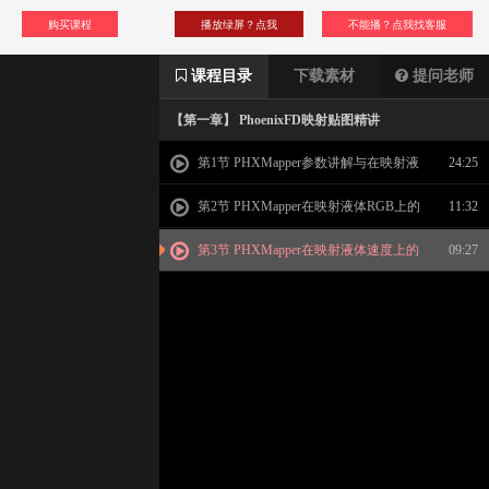
购买课程
播放绿屏？点我
不能播？点我找客服
课程目录
下载素材
提问老师
【第一章】 PhoenixFD映射贴图精讲
第1节 PHXMapper参数讲解与在映射液
24:25
体粘度上的应用
第2节 PHXMapper在映射液体RGB上的
11:32
应用
第3节 PHXMapper在映射液体速度上的
09:27
应用