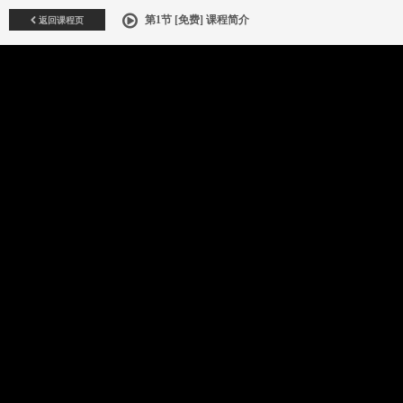
返回课程页
第1节 [免费] 课程简介