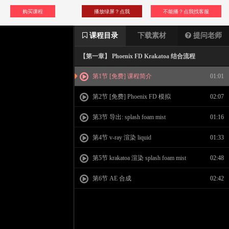
购买课程
播放绿屏？点我
不能播？点我找客服
课程目录
下载素材
提问老师
【第一章】 Phoenix FD Krakatoa 结合流程
第1节 [免费] 课程简介
01:01
第2节 [免费] Phoenix FD 模拟
02:07
第3节 导出: splash foam mist
01:16
第4节 v-ray 渲染 liquid
01:33
第5节 krakatoa 渲染 splash foam mist
02:48
第6节 AE 合成
02:42