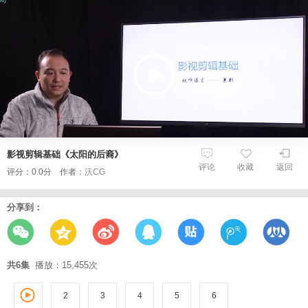
影视剪辑基础《太阳的后裔》
评论
收藏
返回
评分：0.0分 作者：
沃CG
分享到：
共6集
播放：15,455次
2
3
1
4
5
6