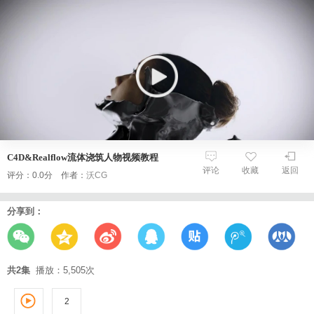
C4D&Realflow流体浇筑人物视频教程
评论
收藏
返回
评分：0.0分 作者：
沃CG
分享到：
共2集
播放：5,505次
2
1